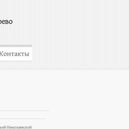
рево
Контакты
чьей Николаевской