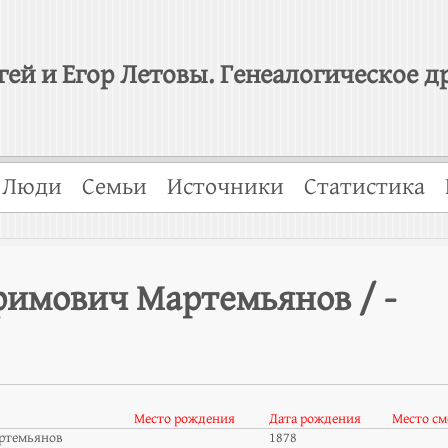
гей и Егор Летовы. Генеалогическое д
Люди
Семьи
Источники
Статистика
фимович Мартемьянов / -
Место рождения
Дата рождения
Место см
ртемьянов
1878