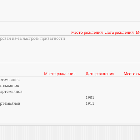
Место рождения
Дата рождения
М
рован из-за настроек приватности
Место рождения
Дата рождения
Место с
ртемьянов
ртемьянов
артемьянов
1901
ртемьянов
1911