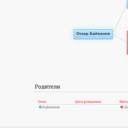
Родители
Отец
Дата рождения
Мат
Байжанов
Ди