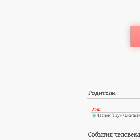
Родители
Отец
Ларион (Наум) Емелья
События человек