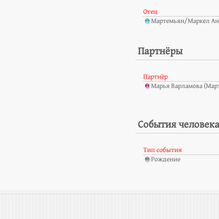
Отец
Мартемьян/Маркел Ан
Партнёры
Партнёр
Марья Варламова (Мар
События человек
Тип события
Рождение