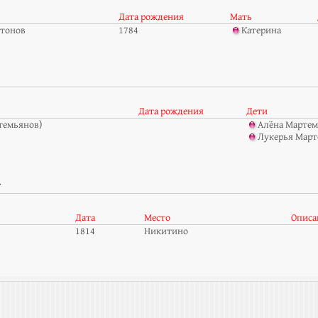
Дата рождения
Мать
тонов
1784
Катерина
Дата рождения
Дети
темьянов)
Алёна Мартем
Лукерья Март
а
Дата
Место
Описа
1814
Никитино