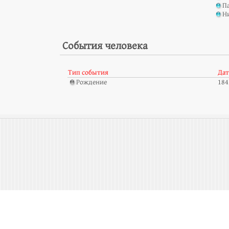
П
Н
События человека
Тип события
Дат
Рождение
184