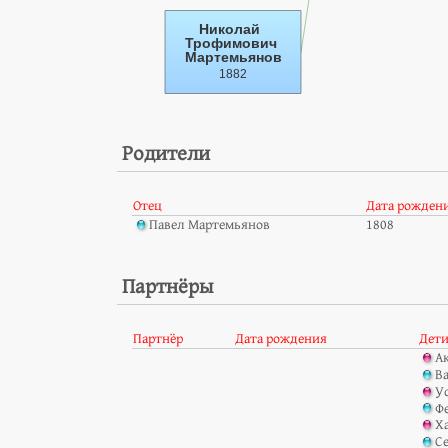
Родители
Отец
Дата рожден
Павел Мартемьянов
1808
Партнёры
Партнёр
Дата рождения
Дет
А
В
У
Ф
Х
С