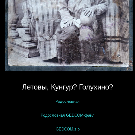
Летовы, Кунгур? Голухино?
Родословная
Родословная GEDCOM-файл
GEDCOM.zip