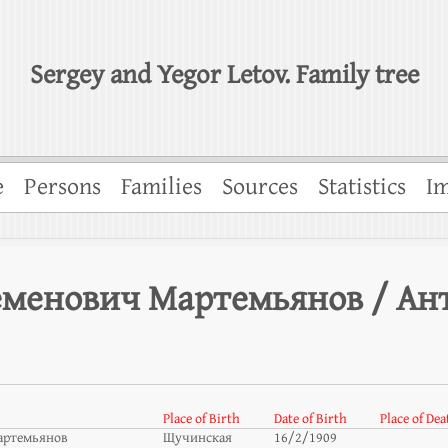
Sergey and Yegor Letov. Family tree
e
Persons
Families
Sources
Statistics
Im
еменович Мартемьянов / Ан
Place of Birth
Date of Birth
Place of Dea
артемьянов
Щучинская
16/2/1909