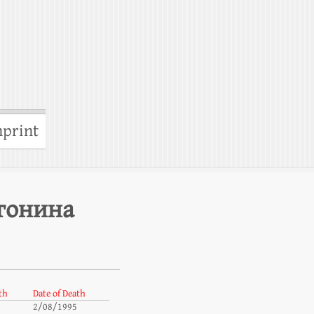
print
тонина
th
Date of Death
2/08/1995