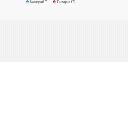
Валерий ?
Тамара? (?)