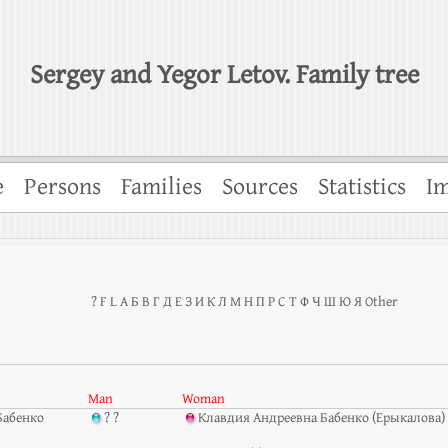
Sergey and Yegor Letov. Family tree
e
Persons
Families
Sources
Statistics
Im
?
F
L
А
Б
В
Г
Д
Е
З
И
К
Л
М
Н
П
Р
С
Т
Ф
Ч
Ш
Ю
Я
Other
Man
Woman
Бабенко
? ?
Клавдия Андреевна Бабенко (Ерыкалова)