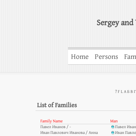
Sergey and 
Home
Persons
Fam
?
F
L
А
Б
В
Г
List of Families
Family Name
Man
Павел Иванов / -
Павел Ива
Иван Павлович Иванова / Анна
Иван Павл