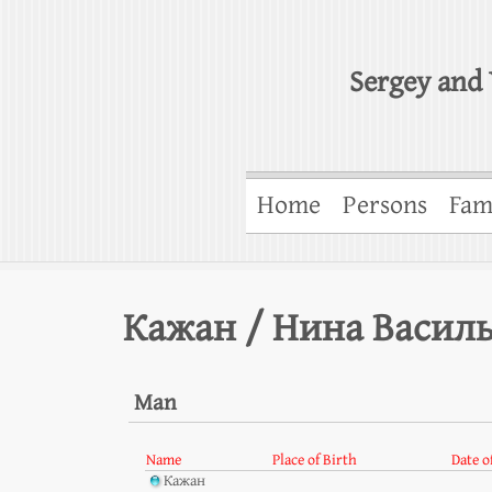
Sergey and 
Home
Persons
Fam
Кажан / Нина Васил
Man
Name
Place of Birth
Date o
Кажан