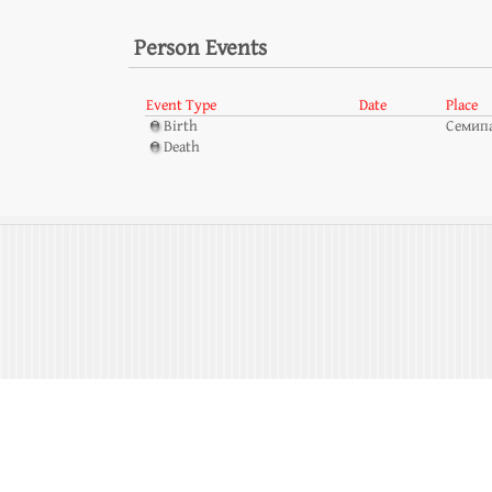
Person Events
Event Type
Date
Place
Birth
Семип
Death