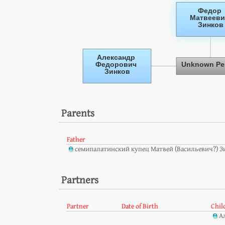
Parents
Father
семипалатинский купец Матвей (Васильевич?) З
Partners
Partner
Date of Birth
Chil
А