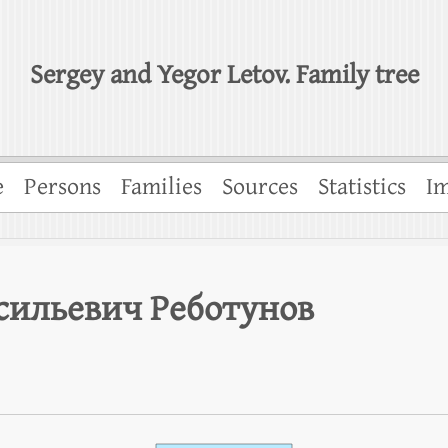
Sergey and Yegor Letov. Family tree
e
Persons
Families
Sources
Statistics
Im
сильевич Реботунов