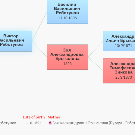
Date of Birth
Mother
еботунов
11.10.1896
Зоя Александровна Ерыкалова (Бурдун, Ребо