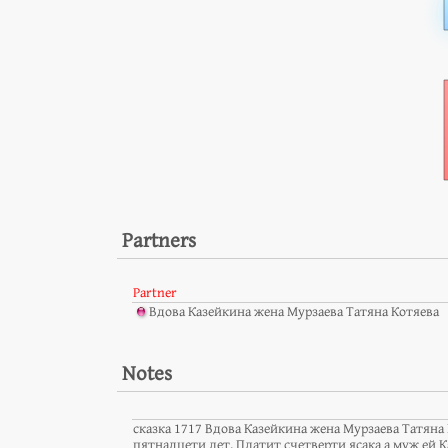
Partners
Partner
Вдова Казейкина жена Мурзаева Татяна Котяева
Notes
сказка 1717 Вдова Казейкина жена Мурзаева Татяна 
пятнадцети лет. Платит счетверти ясака а муж ей К