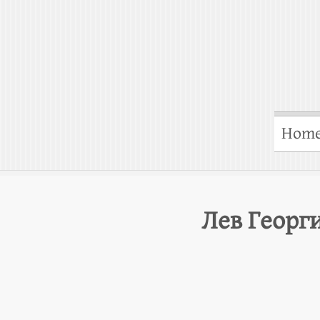
Hom
Лев Георг