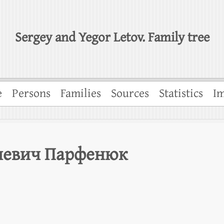
Sergey and Yegor Letov. Family tree
e
Persons
Families
Sources
Statistics
Im
иевич Парфенюк