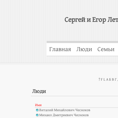
Сергей и Егор Ле
Главная
Люди
Семьи
?
F
L
А
Б
В
Г
Люди
Имя
Виталий Михайлович Чесноков
Михаил Дмитриевич Чесноков