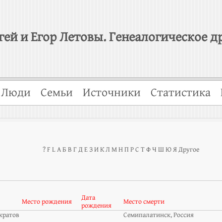
гей и Егор Летовы. Генеалогическое д
Люди
Семьи
Источники
Статистика
?
F
L
А
Б
В
Г
Д
Е
З
И
К
Л
М
Н
П
Р
С
Т
Ф
Ч
Ш
Ю
Я
Другое
Дата
Место рождения
Место смерти
рождения
кратов
Семипалатинск, Россия