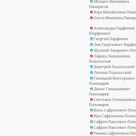
Михаил Матвеевич
Панкратов
Вера Михайловна Панк
Ольга Ивановна Панкр
Александра Парфенюк
(Парфенюк)
Георгий Парфенюк
Лев Георгиевич Парф
Шуцкий Захарович Пе
Лариса Леонидовна
Подольская
Дмитрий Подольский
Леонид Подольский
Геннадий Викторович
Пономарев
Денис Геннадиевич
Пономарев
Светлана Геннадиевна
Пономарев
Виль Сафронович Пон
Ида Сафроновна Поно
Сафрон Павлович Пон
Сафрон Павлович Пон
Римма Сафроновна По