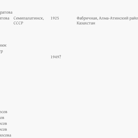
ратова
атова
Семипалатинск,
1925
Фабричная, Алма-Атинский райо
СССР
Казахстан
енюк
тр
1949?
осов
сов
осов
осов
носова