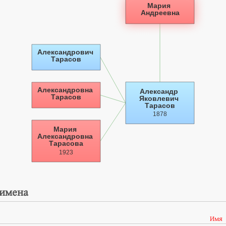
 имена
Имя