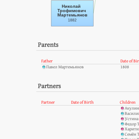
Parents
Father
Date of Bi
Павел Мартемьянов
1808
Partners
Partner
Date of Birth
Children
Акулин
Васили
Устина
Федор 
Харити
Семён 