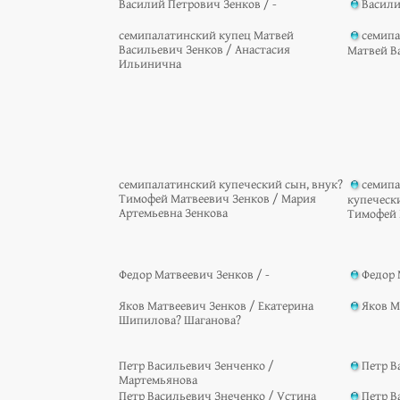
Василий Петрович Зенков / -
Васили
семипалатинский купец Матвей
семипа
Васильевич Зенков / Анастасия
Матвей В
Ильинична
семипалатинский купеческий сын, внук?
семип
Тимофей Матвеевич Зенков / Мария
купеческ
Артемьевна Зенкова
Тимофей 
Федор Матвеевич Зенков / -
Федор 
Яков Матвеевич Зенков / Екатерина
Яков М
Шипилова? Шаганова?
Петр Васильевич Зенченко /
Петр В
Мартемьянова
Петр Васильевич Знеченко / Устина
Петр В