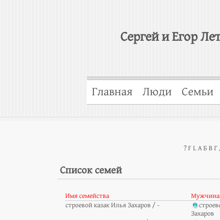
Сергей и Егор Ле
Главная
Люди
Семьи
?
F
L
А
Б
В
Г
Список семей
Имя семейства
Мужчина
строевой казак Илья Захаров / -
строев
Захаров